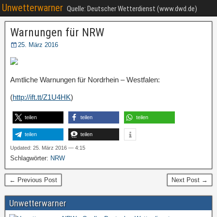
Unwetterwarner
Quelle: Deutscher Wetterdienst (www.dwd.de)
Warnungen für NRW
25. März 2016
Amtliche Warnungen für Nordrhein – Westfalen:
(
http://ift.tt/Z1U4HK
)
teilen
teilen
teilen
teilen
teilen
Updated: 25. März 2016 — 4:15
Schlagwörter:
NRW
← Previous Post
Next Post →
Unwetterwarner