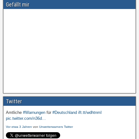
Gefällt mir
Twitter
Amtliche
#Warnungen
für
#Deutschland
ift.tt/wdhtnmI
pic.twitter.com/n36d…
Vor etwa 3 Jahren
von
Unwetterwarners Twitter