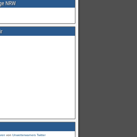
age NRW
ir
Warnungen
für
#Deutschland
mI
pic.twitter.com/cmFX…
hren
von
Unwetterwarners Twitter