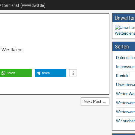
Wetterdienst (www.dwd.de)
Unwetter
Seiten
 Westfalen:
Datenschu
Impressu
teilen
teilen
Kontakt
Unwetterw
Wetter Wa
Next Post →
Wetterwarn
Wetterwar
Wir suchen