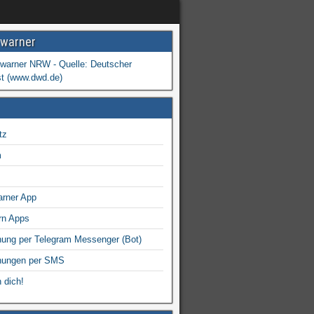
warner
tz
m
arner App
rn Apps
ung per Telegram Messenger (Bot)
nungen per SMS
 dich!