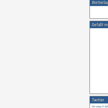
Wetterl
Gefällt m
Amtliche
#
ift.tt/wdhtn
Twitter
Vor etwa 3 Ja