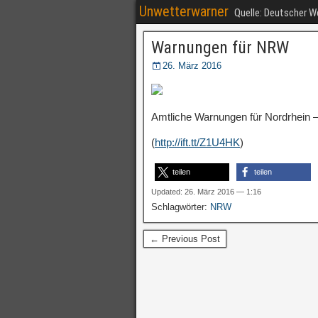
Unwetterwarner
Quelle: Deutscher 
Warnungen für NRW
26. März 2016
Amtliche Warnungen für Nordrhein –
(
http://ift.tt/Z1U4HK
)
teilen
teilen
Updated: 26. März 2016 — 1:16
Schlagwörter:
NRW
← Previous Post