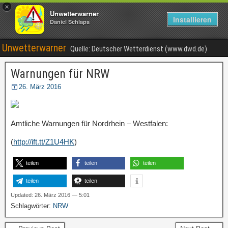
×
Unwetterwarner
Installieren
Daniel Schlapa
Unwetterwarner
Quelle: Deutscher Wetterdienst (www.dwd.de)
Warnungen für NRW
26. März 2016
Amtliche Warnungen für Nordrhein – Westfalen:
(
http://ift.tt/Z1U4HK
)
teilen
teilen
teilen
teilen
teilen
Updated: 26. März 2016 — 5:01
Schlagwörter:
NRW