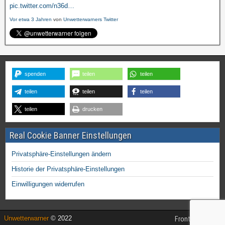
pic.twitter.com/n36d…
Vor etwa 3 Jahren
von
Unwetterwarners Twitter
spenden
teilen
teilen
teilen
teilen
teilen
teilen
drucken
Real Cookie Banner Einstellungen
Privatsphäre-Einstellungen ändern
Historie der Privatsphäre-Einstellungen
Einwilligungen widerrufen
Unwetterwarner
© 2022
Frontier Theme