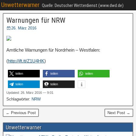
Unwetterwarner
Quelle: Deutscher Wetterdienst (www.dwd.de)
Warnungen für NRW
26. März 2016
Amtliche Warnungen für Nordrhein – Westfalen:
(
http://ift.tt/Z1U4HK
)
teilen
teilen
teilen
teilen
teilen
Updated: 26. März 2016 — 9:01
Schlagwörter:
NRW
← Previous Post
Next Post →
Unwetterwarner