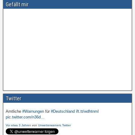
Gefällt mir
Amtliche
#Warnungen
für
#Deutschland
ift.tt/wdhtnmI
pic.twitter.com/cmFX…
Twitter
Vor etwa 3 Jahren
von
Unwetterwarners Twitter
Amtliche
#Warnungen
für
#Deutschland
ift.tt/wdhtnmI
pic.twitter.com/n36d…
Vor etwa 3 Jahren
von
Unwetterwarners Twitter