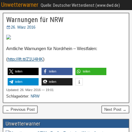
Unwetterwarner
Quelle: Deutscher Wetterdienst (www.dwd.de)
Warnungen für NRW
26. März 2016
Amtliche Warnungen für Nordrhein – Westfalen:
(
http://ift.tt/Z1U4HK
)
teilen
teilen
teilen
teilen
teilen
Updated: 26. März 2016 — 19:01
Schlagwörter:
NRW
← Previous Post
Next Post →
Unwetterwarner