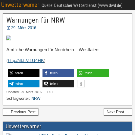
Unwetterwarner
Quelle: Deutscher Wetterdienst (www.dwd.de)
Warnungen für NRW
29. März 2016
Amtliche Warnungen für Nordrhein – Westfalen:
(
http://ift.tt/Z1U4HK
)
teilen
teilen
teilen
teilen
teilen
Updated: 29. März 2016 — 1:01
Schlagwörter:
NRW
← Previous Post
Next Post →
Unwetterwarner