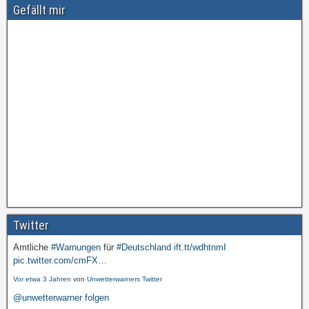
Gefällt mir
Twitter
Amtliche
#Warnungen
für
#Deutschland
ift.tt/wdhtnmI
pic.twitter.com/cmFX…
Vor etwa 3 Jahren
von
Unwetterwarners Twitter
@unwetterwarner folgen