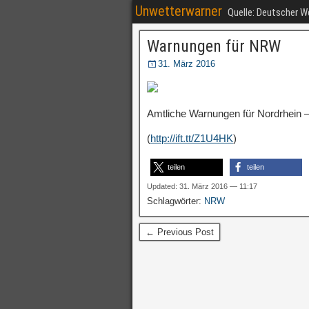
Unwetterwarner
Quelle: Deutscher 
Warnungen für NRW
31. März 2016
Amtliche Warnungen für Nordrhein –
(
http://ift.tt/Z1U4HK
)
teilen
teilen
Updated: 31. März 2016 — 11:17
Schlagwörter:
NRW
← Previous Post