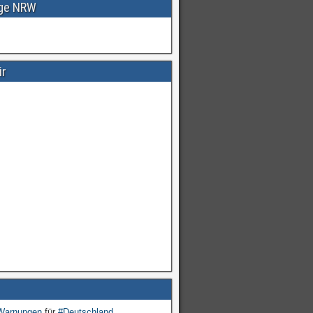
age NRW
ir
Warnungen
für
#Deutschland