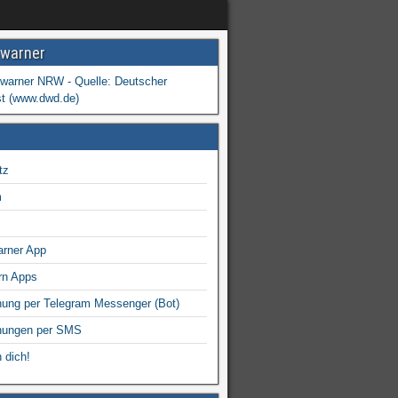
warner
tz
m
arner App
rn Apps
ung per Telegram Messenger (Bot)
nungen per SMS
 dich!