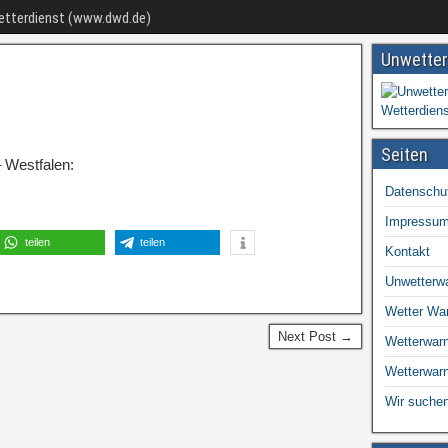
Wetterdienst (www.dwd.de)
Unwetter
Seiten
 Westfalen:
Datenschu
Impressu
teilen
teilen
Kontakt
Unwetterw
Wetter Wa
Next Post →
Wetterwarn
Wetterwar
Wir suchen