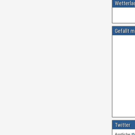
Wetterl
Gefällt m
Twitter
Amtliche
#