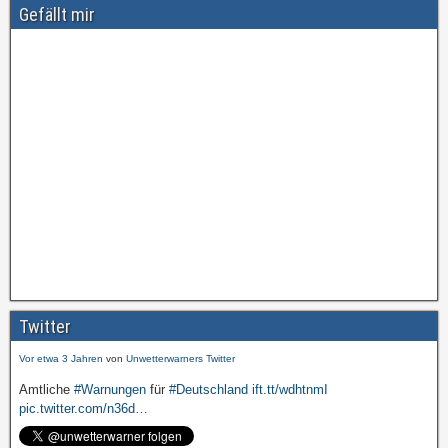
Gefällt mir
Amtliche
#Warnungen
für
#Deutschland
ift.tt/wdhtnmI
pic.twitter.com/cmFX…
Twitter
Vor etwa 3 Jahren
von
Unwetterwarners Twitter
Amtliche
#Warnungen
für
#Deutschland
ift.tt/wdhtnmI
pic.twitter.com/n36d…
Vor etwa 3 Jahren
von
Unwetterwarners Twitter