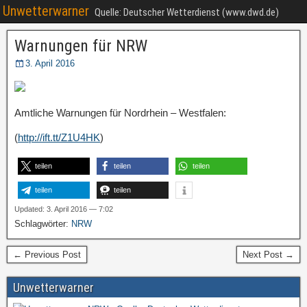
Unwetterwarner
Quelle: Deutscher Wetterdienst (www.dwd.de)
Warnungen für NRW
3. April 2016
Amtliche Warnungen für Nordrhein – Westfalen:
(
http://ift.tt/Z1U4HK
)
teilen
teilen
teilen
teilen
teilen
Updated: 3. April 2016 — 7:02
Schlagwörter:
NRW
← Previous Post
Next Post →
Unwetterwarner