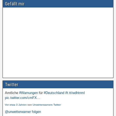
Gefällt mir
Twitter
Amtliche
#Warnungen
für
#Deutschland
ift.tt/wdhtnmI
pic.twitter.com/cmFX…
Vor etwa 3 Jahren
von
Unwetterwarners Twitter
@unwetterwarner folgen