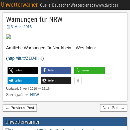
Unwetterwarner
Quelle: Deutscher Wetterdienst (www.dwd.de)
Warnungen für NRW
3. April 2016
Amtliche Warnungen für Nordrhein – Westfalen:
(
http://ift.tt/Z1U4HK
)
teilen
teilen
teilen
teilen
teilen
Updated: 3. April 2016 — 15:16
Schlagwörter:
NRW
← Previous Post
Next Post →
Unwetterwarner