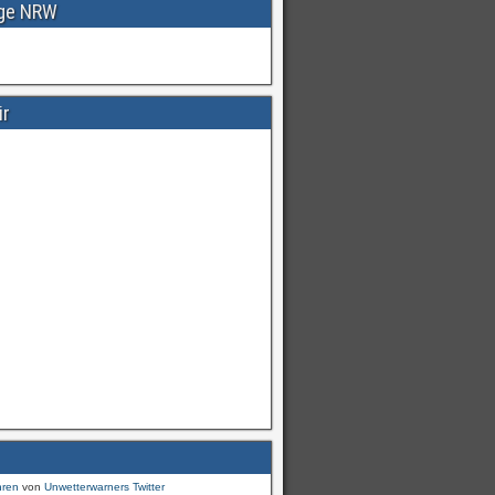
age NRW
ir
Warnungen
für
#Deutschland
mI
pic.twitter.com/cmFX…
hren
von
Unwetterwarners Twitter