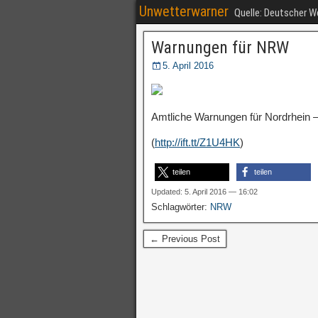
Unwetterwarner
Quelle: Deutscher 
Warnungen für NRW
5. April 2016
Amtliche Warnungen für Nordrhein –
(
http://ift.tt/Z1U4HK
)
teilen
teilen
Updated: 5. April 2016 — 16:02
Schlagwörter:
NRW
← Previous Post