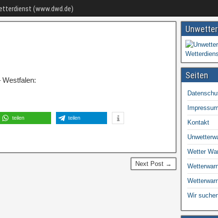
Wetterdienst (www.dwd.de)
Unwetter
Seiten
 Westfalen:
Datenschu
Impressu
teilen
teilen
Kontakt
Unwetterw
Wetter Wa
Next Post →
Wetterwarn
Wetterwar
Wir suchen