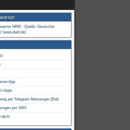
warner
tz
m
arner App
rn Apps
ung per Telegram Messenger (Bot)
nungen per SMS
 dich!