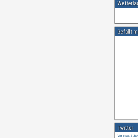
Wetterl
Gefällt m
Amtliche
#
ift.tt/wdhtn
Twitter
Vor etwa 3 Ja