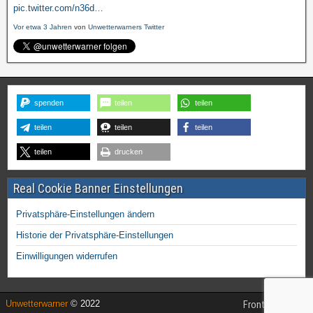
pic.twitter.com/n36d…
Vor etwa 3 Jahren
von
Unwetterwarners Twitter
spenden
teilen
teilen
teilen
teilen
teilen
teilen
drucken
Real Cookie Banner Einstellungen
Privatsphäre-Einstellungen ändern
Historie der Privatsphäre-Einstellungen
Einwilligungen widerrufen
Unwetterwarner
© 2022
Frontier Theme