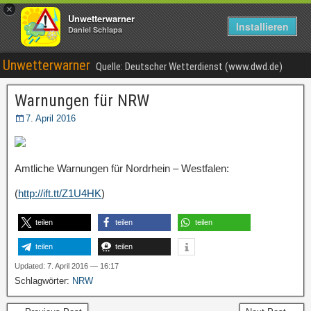
×
Unwetterwarner
Installieren
Daniel Schlapa
Unwetterwarner
Quelle: Deutscher Wetterdienst (www.dwd.de)
Warnungen für NRW
7. April 2016
Amtliche Warnungen für Nordrhein – Westfalen:
(
http://ift.tt/Z1U4HK
)
teilen
teilen
teilen
teilen
teilen
Updated: 7. April 2016 — 16:17
Schlagwörter:
NRW