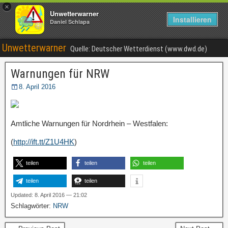
×
Unwetterwarner
Installieren
Daniel Schlapa
Unwetterwarner
Quelle: Deutscher Wetterdienst (www.dwd.de)
Warnungen für NRW
8. April 2016
Amtliche Warnungen für Nordrhein – Westfalen:
(
http://ift.tt/Z1U4HK
)
teilen
teilen
teilen
teilen
teilen
Updated: 8. April 2016 — 21:02
Schlagwörter:
NRW