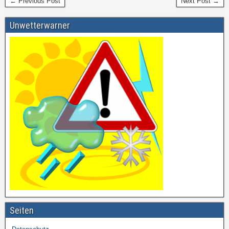
← Previous Post
Next Post →
Unwetterwarner
Seiten