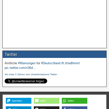
Twitter
Amtliche
#Warnungen
für
#Deutschland
ift.tt/wdhtnmI
pic.twitter.com/n36d…
Vor etwa 3 Jahren
von
Unwetterwarners Twitter
spenden
teilen
teilen