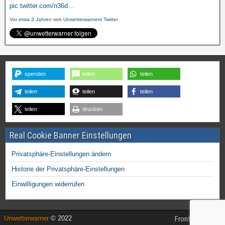
pic.twitter.com/n36d…
Vor etwa 3 Jahren
von
Unwetterwarners Twitter
spenden
teilen
teilen
teilen
teilen
teilen
teilen
drucken
Real Cookie Banner Einstellungen
Privatsphäre-Einstellungen ändern
Historie der Privatsphäre-Einstellungen
Einwilligungen widerrufen
Unwetterwarner
© 2022
Frontier Theme