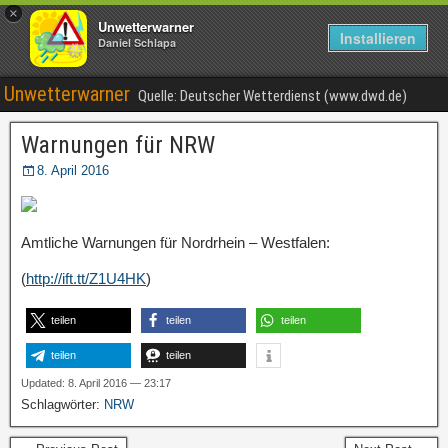
×
Unwetterwarner
Installieren
Daniel Schlapa
Unwetterwarner
Quelle: Deutscher Wetterdienst (www.dwd.de)
Warnungen für NRW
8. April 2016
Amtliche Warnungen für Nordrhein – Westfalen:
(
http://ift.tt/Z1U4HK
)
teilen
teilen
teilen
teilen
teilen
Updated: 8. April 2016 — 23:17
Schlagwörter:
NRW