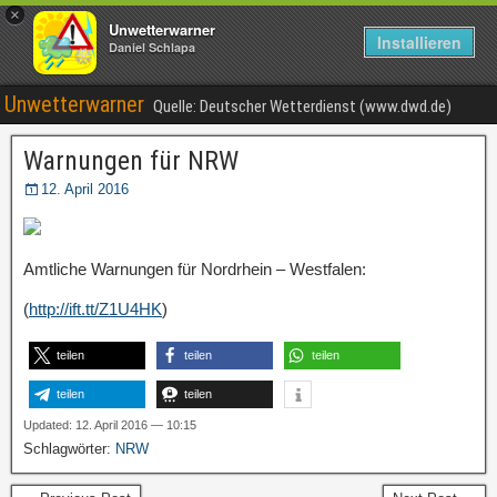
×
Unwetterwarner
Installieren
Daniel Schlapa
Unwetterwarner
Quelle: Deutscher Wetterdienst (www.dwd.de)
Warnungen für NRW
12. April 2016
Amtliche Warnungen für Nordrhein – Westfalen:
(
http://ift.tt/Z1U4HK
)
teilen
teilen
teilen
teilen
teilen
Updated: 12. April 2016 — 10:15
Schlagwörter:
NRW