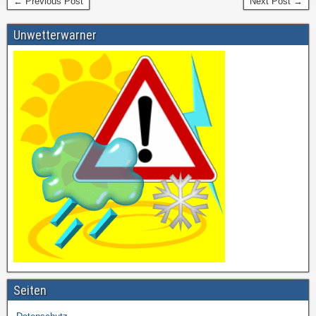
← Previous Post
Next Post →
Unwetterwarner
Seiten