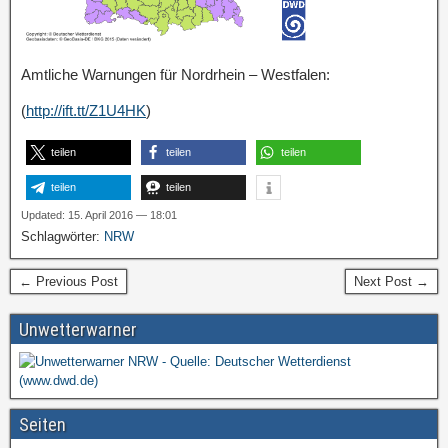
Amtliche Warnungen für Nordrhein – Westfalen:
(
http://ift.tt/Z1U4HK
)
teilen
teilen
teilen
teilen
teilen
Updated: 15. April 2016 — 18:01
Schlagwörter:
NRW
← Previous Post
Next Post →
Unwetterwarner
Seiten