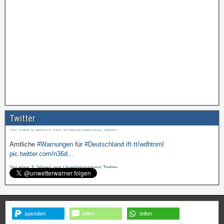
Amtliche
#Warnungen
für
#Deutschland
ift.tt/wdhtnmI
pic.twitter.com/cmFX…
Twitter
Vor etwa 3 Jahren
von
Unwetterwarners Twitter
Amtliche
#Warnungen
für
#Deutschland
ift.tt/wdhtnmI
pic.twitter.com/n36d…
Vor etwa 3 Jahren
von
Unwetterwarners Twitter
spenden
teilen
teilen