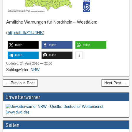
Amtliche Warnungen für Nordrhein – Westfalen:
(
http://ift.tt/Z1U4HK
)
teilen
teilen
teilen
teilen
teilen
Updated: 24. April 2016 — 22:00
Schlagwörter:
NRW
← Previous Post
Next Post →
Unwetterwarner
Seiten