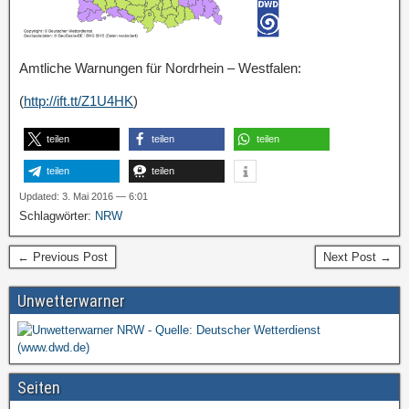
Amtliche Warnungen für Nordrhein – Westfalen:
(
http://ift.tt/Z1U4HK
)
teilen
teilen
teilen
teilen
teilen
Updated: 3. Mai 2016 — 6:01
Schlagwörter:
NRW
← Previous Post
Next Post →
Unwetterwarner
Seiten