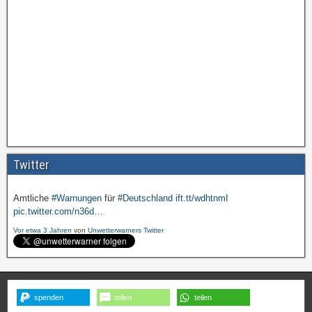
Amtliche
#Warnungen
für
#Deutschland
ift.tt/wdhtnmI
pic.twitter.com/cmFX…
Twitter
Vor etwa 3 Jahren
von
Unwetterwarners Twitter
Amtliche
#Warnungen
für
#Deutschland
ift.tt/wdhtnmI
pic.twitter.com/n36d…
Vor etwa 3 Jahren
von
Unwetterwarners Twitter
spenden
teilen
teilen