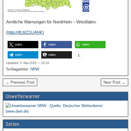
Amtliche Warnungen für Nordrhein – Westfalen:
(
http://ift.tt/Z1U4HK
)
teilen
teilen
teilen
teilen
teilen
Updated: 3. Mai 2016 — 20:16
Schlagwörter:
NRW
← Previous Post
Next Post →
Unwetterwarner
Seiten