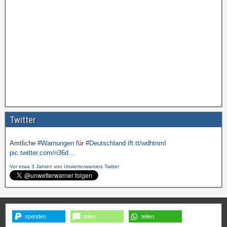
Amtliche
#Warnungen
für
#Deutschland
ift.tt/wdhtnmI
pic.twitter.com/cmFX…
Twitter
Vor etwa 3 Jahren
von
Unwetterwarners Twitter
Amtliche
#Warnungen
für
#Deutschland
ift.tt/wdhtnmI
pic.twitter.com/n36d…
Vor etwa 3 Jahren
von
Unwetterwarners Twitter
spenden
teilen
teilen