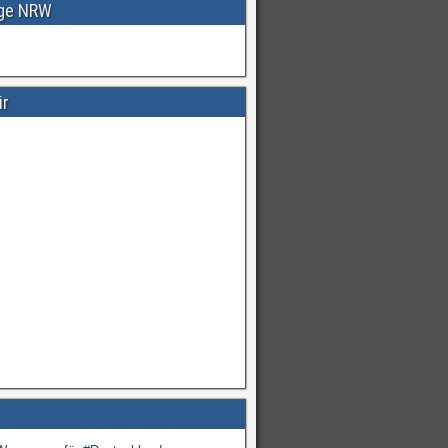
age NRW
ir