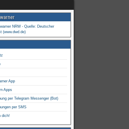
warner
tz
m
arner App
rn Apps
ung per Telegram Messenger (Bot)
nungen per SMS
 dich!