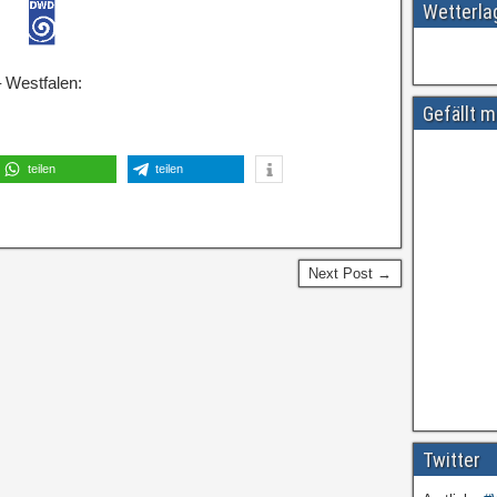
Wetterl
 Westfalen:
Gefällt m
teilen
teilen
Next Post →
Twitter