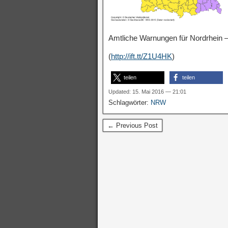
Amtliche Warnungen für Nordrhein –
(
http://ift.tt/Z1U4HK
)
teilen
teilen
Updated: 15. Mai 2016 — 21:01
Schlagwörter:
NRW
← Previous Post