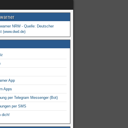
warner
tz
m
arner App
rn Apps
ung per Telegram Messenger (Bot)
nungen per SMS
 dich!