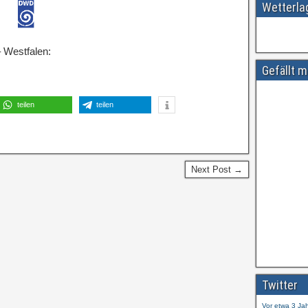
Wetterl
 Westfalen:
Gefällt m
teilen
teilen
Next Post →
Amtliche
#
ift.tt/wdhtn
Twitter
Vor etwa 3 Ja