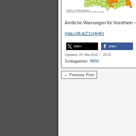
Amtliche Warnungen für Nordrhein –
(
http://ift.tt/Z1U4HK
)
teilen
teilen
Updated: 23. Mai 2016 — 20:16
Schlagwörter:
NRW
← Previous Post