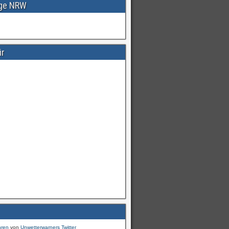
age NRW
ir
Warnungen
für
#Deutschland
mI
pic.twitter.com/cmFX…
hren
von
Unwetterwarners Twitter