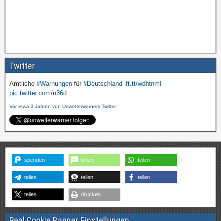
Twitter
Amtliche
#Warnungen
für
#Deutschland
ift.tt/wdhtnmI
pic.twitter.com/n36d…
Vor etwa 3 Jahren
von
Unwetterwarners Twitter
spenden
teilen
teilen
teilen
teilen
teilen
teilen
drucken
Real Cookie Banner Einstellungen