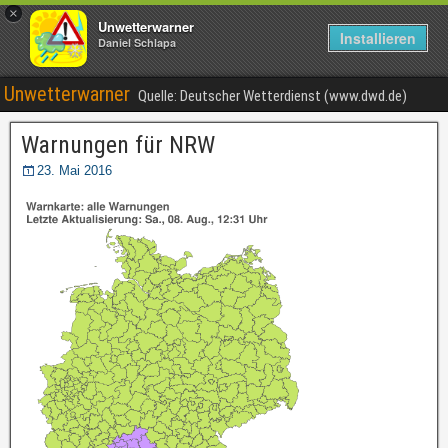
×
Unwetterwarner
Installieren
Daniel Schlapa
Unwetterwarner
Quelle: Deutscher Wetterdienst (www.dwd.de)
Warnungen für NRW
23. Mai 2016