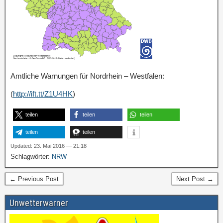
Amtliche Warnungen für Nordrhein – Westfalen:
(
http://ift.tt/Z1U4HK
)
teilen
teilen
teilen
teilen
teilen
Updated: 23. Mai 2016 — 21:18
Schlagwörter:
NRW
← Previous Post
Next Post →
Unwetterwarner