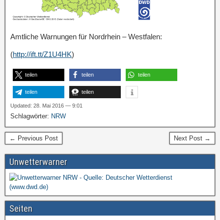
Amtliche Warnungen für Nordrhein – Westfalen:
(
http://ift.tt/Z1U4HK
)
teilen
teilen
teilen
teilen
teilen
Updated: 28. Mai 2016 — 9:01
Schlagwörter:
NRW
← Previous Post
Next Post →
Unwetterwarner
Seiten