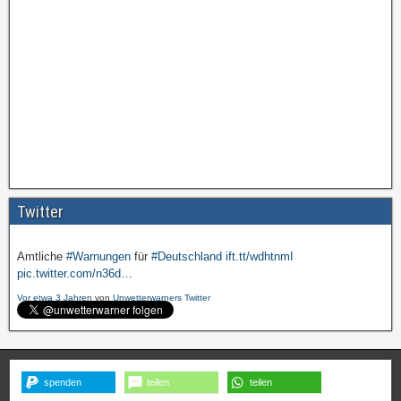
Amtliche
#Warnungen
für
#Deutschland
ift.tt/wdhtnmI
pic.twitter.com/cmFX…
Twitter
Vor etwa 3 Jahren
von
Unwetterwarners Twitter
Amtliche
#Warnungen
für
#Deutschland
ift.tt/wdhtnmI
pic.twitter.com/n36d…
Vor etwa 3 Jahren
von
Unwetterwarners Twitter
spenden
teilen
teilen