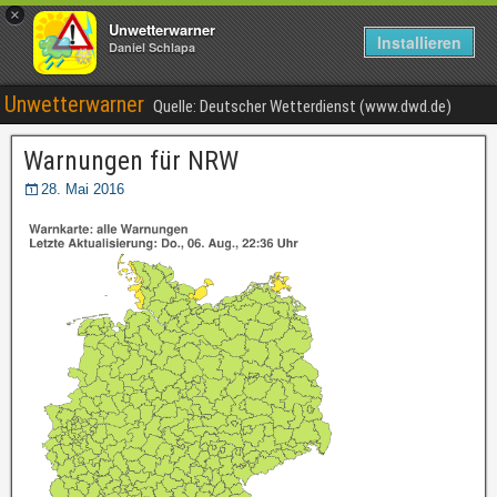
×
Unwetterwarner
Installieren
Daniel Schlapa
Unwetterwarner
Quelle: Deutscher Wetterdienst (www.dwd.de)
Warnungen für NRW
28. Mai 2016