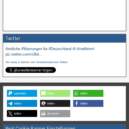
Twitter
Amtliche
#Warnungen
für
#Deutschland
ift.tt/wdhtnmI
pic.twitter.com/n36d…
Vor etwa 3 Jahren
von
Unwetterwarners Twitter
spenden
teilen
teilen
teilen
teilen
teilen
teilen
drucken
Real Cookie Banner Einstellungen