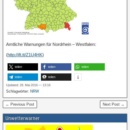
Amtliche Warnungen für Nordrhein – Westfalen:
(
http://ift.tt/Z1U4HK
)
teilen
teilen
teilen
teilen
teilen
Updated: 28. Mai 2016 — 13:16
Schlagwörter:
NRW
← Previous Post
Next Post →
Unwetterwarner