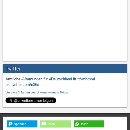
Twitter
Amtliche
#Warnungen
für
#Deutschland
ift.tt/wdhtnmI
pic.twitter.com/n36d…
Vor etwa 3 Jahren
von
Unwetterwarners Twitter
spenden
teilen
teilen