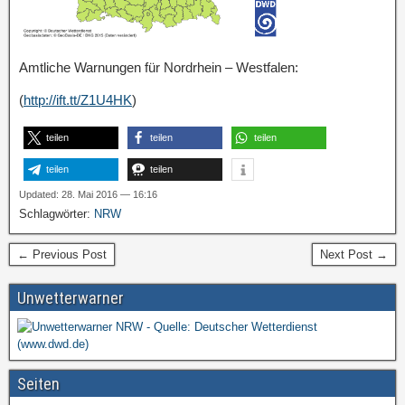
Amtliche Warnungen für Nordrhein – Westfalen:
(
http://ift.tt/Z1U4HK
)
teilen
teilen
teilen
teilen
teilen
Updated: 28. Mai 2016 — 16:16
Schlagwörter:
NRW
← Previous Post
Next Post →
Unwetterwarner
Seiten