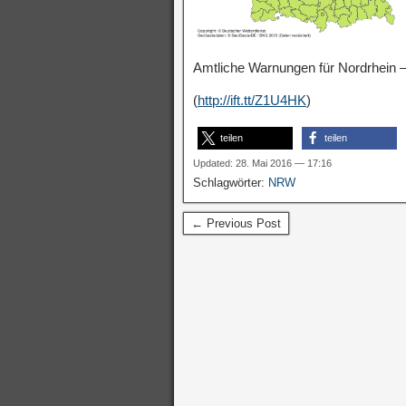
Amtliche Warnungen für Nordrhein –
(
http://ift.tt/Z1U4HK
)
teilen
teilen
Updated: 28. Mai 2016 — 17:16
Schlagwörter:
NRW
← Previous Post