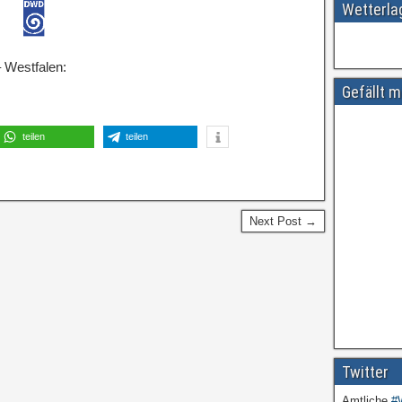
Wetterl
 Westfalen:
Gefällt m
teilen
teilen
Next Post →
Twitter
Amtliche
#