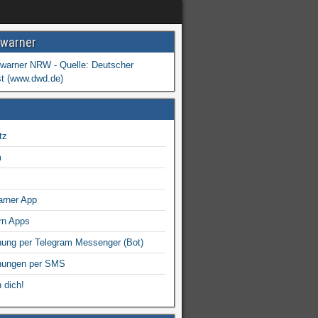
warner
tz
m
arner App
rn Apps
ung per Telegram Messenger (Bot)
nungen per SMS
 dich!