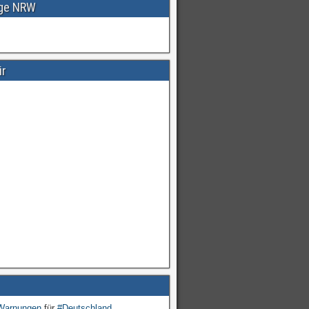
age NRW
ir
Warnungen
für
#Deutschland