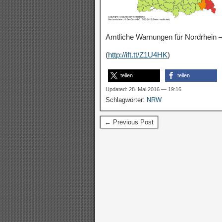
Amtliche Warnungen für Nordrhein –
(
http://ift.tt/Z1U4HK
)
teilen
teilen
Updated: 28. Mai 2016 — 19:16
Schlagwörter:
NRW
← Previous Post