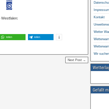
Datenschu
Impressu
Kontakt
 Westfalen:
Unwetterw
Wetter Wa
teilen
teilen
Wetterwarn
Wetterwar
Wir suchen
Next Post →
Wetterl
Gefällt m