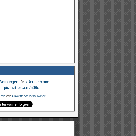
Warnungen
für
#Deutschland
mI
pic.twitter.com/n36d…
hren
von
Unwetterwarners Twitter