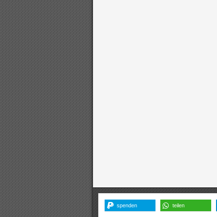
spenden
teilen