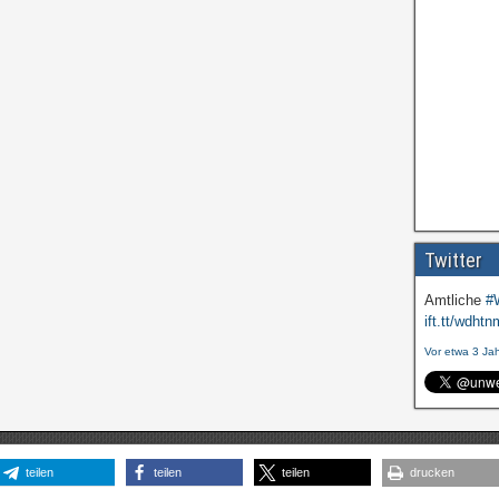
Twitter
Amtliche
#
ift.tt/wdhtn
Vor etwa 3 Ja
teilen
teilen
teilen
drucken