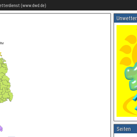
Wetterdienst (www.dwd.de)
Unwetter
Seiten