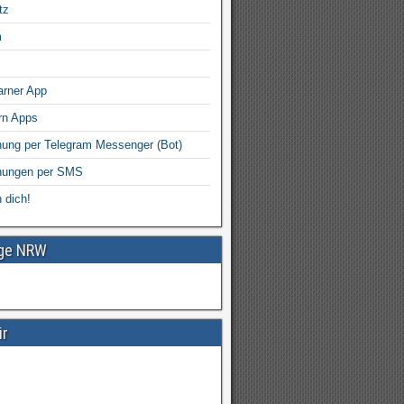
tz
m
arner App
rn Apps
ung per Telegram Messenger (Bot)
nungen per SMS
 dich!
age NRW
ir