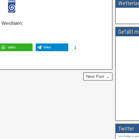
Wetterl
 Westfalen:
Gefällt m
teilen
teilen
Next Post →
Amtliche
#
ift.tt/wdhtn
Twitter
Vor etwa 3 Ja