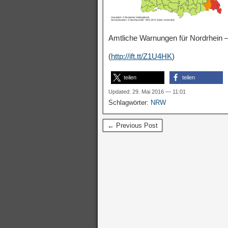
Amtliche Warnungen für Nordrhein –
(
http://ift.tt/Z1U4HK
)
teilen
teilen
Updated: 29. Mai 2016 — 11:01
Schlagwörter:
NRW
← Previous Post