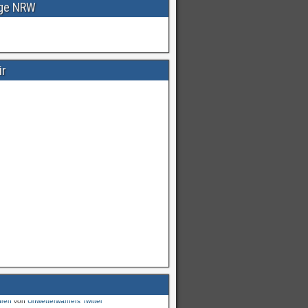
age NRW
ir
Warnungen
für
#Deutschland
mI
pic.twitter.com/cmFX…
hren
von
Unwetterwarners Twitter