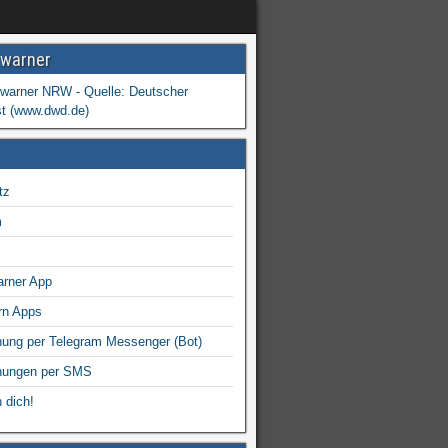
warner
tz
m
arner App
rn Apps
ung per Telegram Messenger (Bot)
nungen per SMS
 dich!