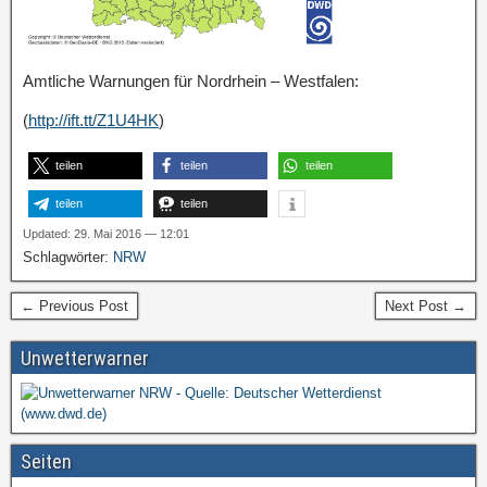
Amtliche Warnungen für Nordrhein – Westfalen:
(
http://ift.tt/Z1U4HK
)
teilen
teilen
teilen
teilen
teilen
Updated: 29. Mai 2016 — 12:01
Schlagwörter:
NRW
← Previous Post
Next Post →
Unwetterwarner
Seiten