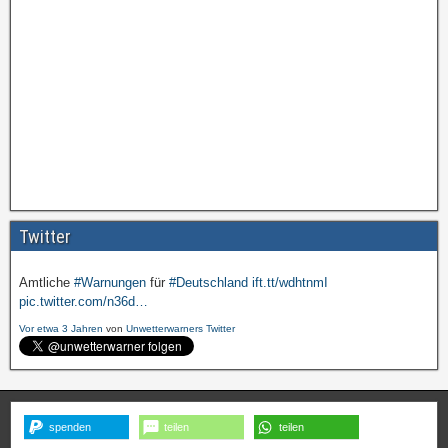
Amtliche
#Warnungen
für
#Deutschland
ift.tt/wdhtnmI
pic.twitter.com/cmFX…
Twitter
Vor etwa 3 Jahren
von
Unwetterwarners Twitter
Amtliche
#Warnungen
für
#Deutschland
ift.tt/wdhtnmI
pic.twitter.com/n36d…
Vor etwa 3 Jahren
von
Unwetterwarners Twitter
spenden
teilen
teilen