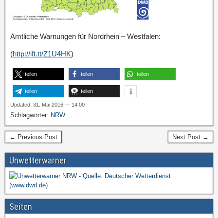
Amtliche Warnungen für Nordrhein – Westfalen:
(
http://ift.tt/Z1U4HK
)
teilen
teilen
teilen
teilen
teilen
Updated: 31. Mai 2016 — 14:00
Schlagwörter:
NRW
← Previous Post
Next Post →
Unwetterwarner
Seiten