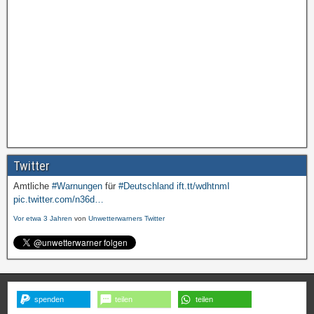
Twitter
Amtliche
#Warnungen
für
#Deutschland
ift.tt/wdhtnmI
pic.twitter.com/n36d…
Vor etwa 3 Jahren
von
Unwetterwarners Twitter
Amtliche
#Warnungen
für
#Deutschland
ift.tt/wdhtnmI
pic.twitter.com/G8Uz…
Vor etwa 3 Jahren
von
Unwetterwarners Twitter
spenden
teilen
teilen