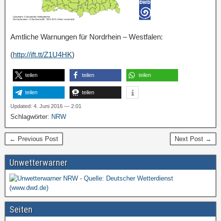
Amtliche Warnungen für Nordrhein – Westfalen:
(
http://ift.tt/Z1U4HK
)
teilen
teilen
teilen
teilen
teilen
Updated: 4. Juni 2016 — 2:01
Schlagwörter:
NRW
← Previous Post
Next Post →
Unwetterwarner
Seiten