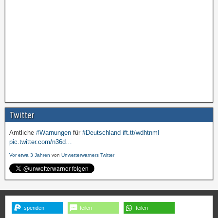
Twitter
Amtliche
#Warnungen
für
#Deutschland
ift.tt/wdhtnmI
pic.twitter.com/n36d…
Vor etwa 3 Jahren
von
Unwetterwarners Twitter
spenden
teilen
teilen