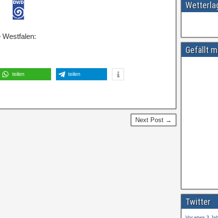
Wetterl
 Westfalen:
Gefällt m
teilen
teilen
Next Post →
Amtliche
#
ift.tt/wdhtn
Twitter
Vor etwa 3 Ja