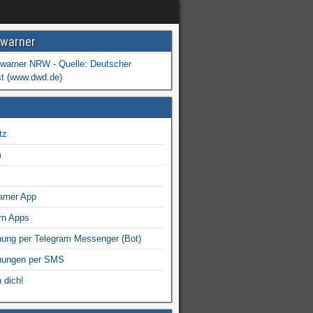
warner
tz
m
arner App
rn Apps
ung per Telegram Messenger (Bot)
nungen per SMS
 dich!