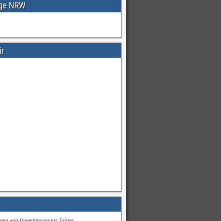
age NRW
ir
Warnungen
für
#Deutschland
mI
pic.twitter.com/cmFX…
hren
von
Unwetterwarners Twitter