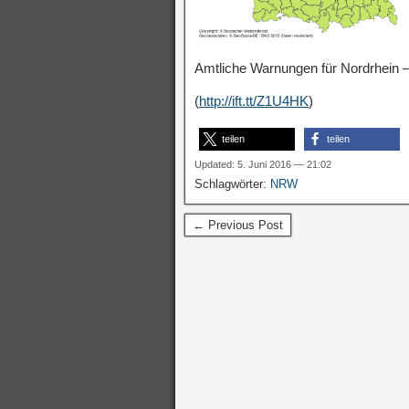
Amtliche Warnungen für Nordrhein –
(
http://ift.tt/Z1U4HK
)
teilen
teilen
Updated: 5. Juni 2016 — 21:02
Schlagwörter:
NRW
← Previous Post