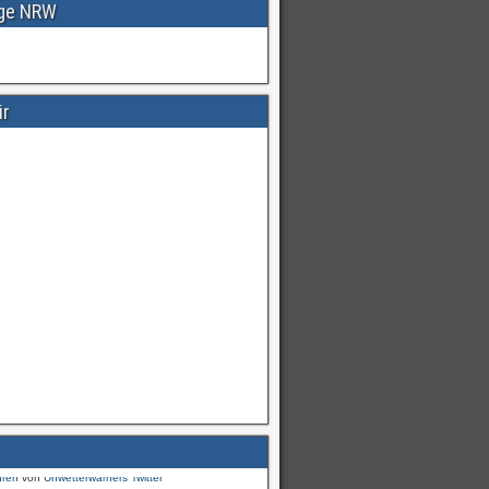
age NRW
ir
Warnungen
für
#Deutschland
mI
pic.twitter.com/cmFX…
hren
von
Unwetterwarners Twitter