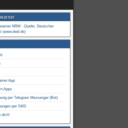
warner
tz
m
arner App
rn Apps
ung per Telegram Messenger (Bot)
nungen per SMS
 dich!