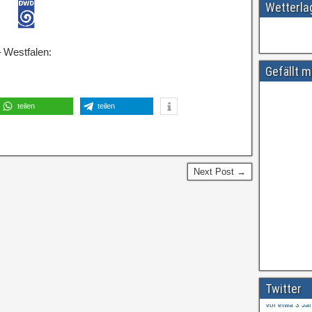
Wetterl
 Westfalen:
Gefällt m
teilen
teilen
Next Post →
Amtliche
#
ift.tt/wdhtn
Twitter
Vor etwa 3 Ja