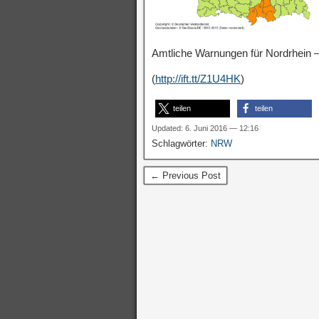
Amtliche Warnungen für Nordrhein –
(
http://ift.tt/Z1U4HK
)
teilen
teilen
Updated: 6. Juni 2016 — 12:16
Schlagwörter:
NRW
← Previous Post