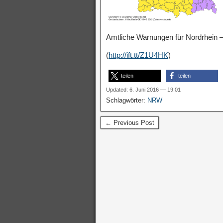
Amtliche Warnungen für Nordrhein –
(
http://ift.tt/Z1U4HK
)
teilen
teilen
Updated: 6. Juni 2016 — 19:01
Schlagwörter:
NRW
← Previous Post