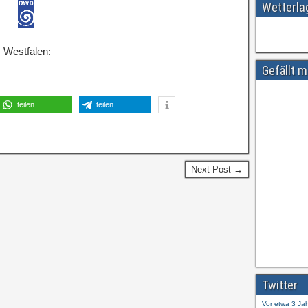
Wetterl
 Westfalen:
Gefällt m
teilen
teilen
Next Post →
Amtliche
#
ift.tt/wdhtn
Twitter
Vor etwa 3 Ja