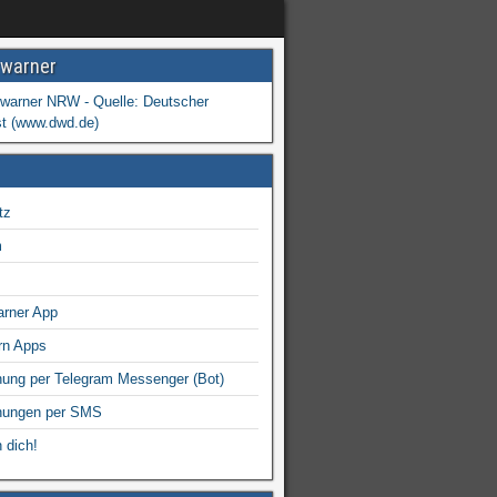
warner
tz
m
arner App
rn Apps
ung per Telegram Messenger (Bot)
nungen per SMS
 dich!