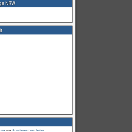
age NRW
ir
Warnungen
für
#Deutschland
mI
pic.twitter.com/cmFX…
hren
von
Unwetterwarners Twitter