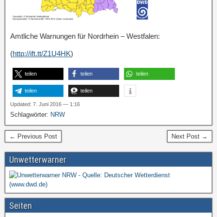
Amtliche Warnungen für Nordrhein – Westfalen:
(
http://ift.tt/Z1U4HK
)
teilen
teilen
teilen
teilen
teilen
Updated: 7. Juni 2016 — 1:16
Schlagwörter:
NRW
← Previous Post
Next Post →
Unwetterwarner
Seiten