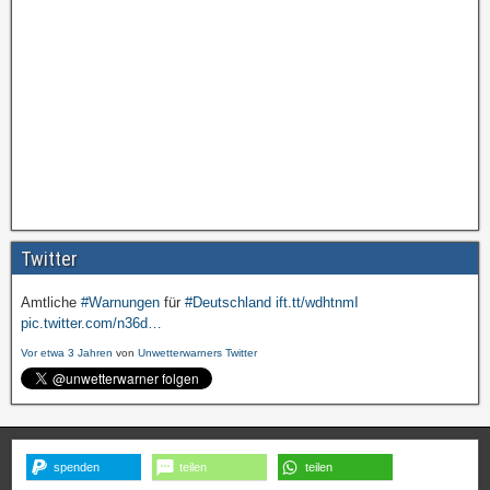
Twitter
Amtliche
#Warnungen
für
#Deutschland
ift.tt/wdhtnmI
pic.twitter.com/n36d…
Vor etwa 3 Jahren
von
Unwetterwarners Twitter
spenden
teilen
teilen