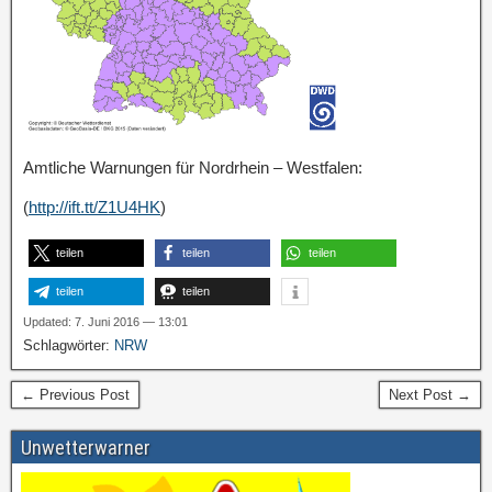
Amtliche Warnungen für Nordrhein – Westfalen:
(
http://ift.tt/Z1U4HK
)
teilen
teilen
teilen
teilen
teilen
Updated: 7. Juni 2016 — 13:01
Schlagwörter:
NRW
← Previous Post
Next Post →
Unwetterwarner