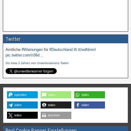
Twitter
Amtliche
#Warnungen
für
#Deutschland
ift.tt/wdhtnmI
pic.twitter.com/n36d…
Vor etwa 3 Jahren
von
Unwetterwarners Twitter
spenden
teilen
teilen
teilen
teilen
teilen
teilen
drucken
Real Cookie Banner Einstellungen