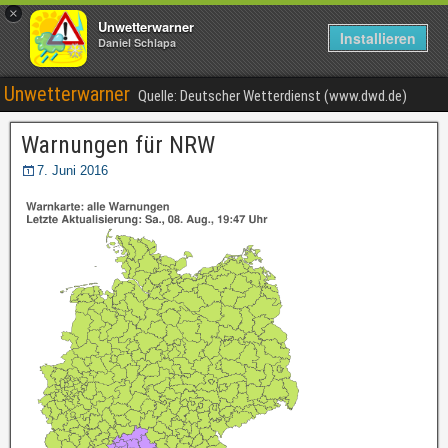
×
Unwetterwarner
Installieren
Daniel Schlapa
Unwetterwarner
Quelle: Deutscher Wetterdienst (www.dwd.de)
Warnungen für NRW
7. Juni 2016