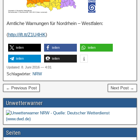
Amtliche Warnungen für Nordrhein – Westfalen:
(
http://ift.tt/Z1U4HK
)
teilen
teilen
teilen
teilen
teilen
Updated: 8. Juni 2016 — 4:01
Schlagwörter:
NRW
← Previous Post
Next Post →
Unwetterwarner
Seiten