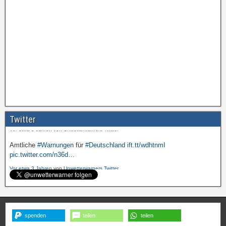
Amtliche
#Warnungen
für
#Deutschland
ift.tt/wdhtnmI
pic.twitter.com/cmFX…
Twitter
Vor etwa 3 Jahren
von
Unwetterwarners Twitter
Amtliche
#Warnungen
für
#Deutschland
ift.tt/wdhtnmI
pic.twitter.com/n36d…
Vor etwa 3 Jahren
von
Unwetterwarners Twitter
spenden
teilen
teilen