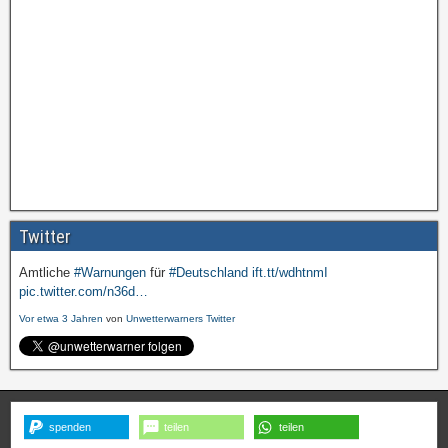
Twitter
Amtliche
#Warnungen
für
#Deutschland
ift.tt/wdhtnmI
pic.twitter.com/n36d…
Vor etwa 3 Jahren
von
Unwetterwarners Twitter
spenden
teilen
teilen