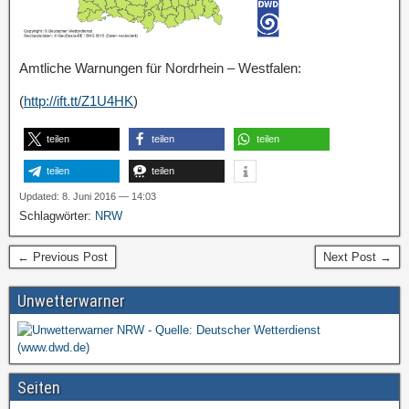
Amtliche Warnungen für Nordrhein – Westfalen:
(
http://ift.tt/Z1U4HK
)
teilen
teilen
teilen
teilen
teilen
Updated: 8. Juni 2016 — 14:03
Schlagwörter:
NRW
← Previous Post
Next Post →
Unwetterwarner
Seiten