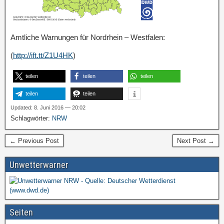
Amtliche Warnungen für Nordrhein – Westfalen:
(
http://ift.tt/Z1U4HK
)
teilen
teilen
teilen
teilen
teilen
Updated: 8. Juni 2016 — 20:02
Schlagwörter:
NRW
← Previous Post
Next Post →
Unwetterwarner
Seiten