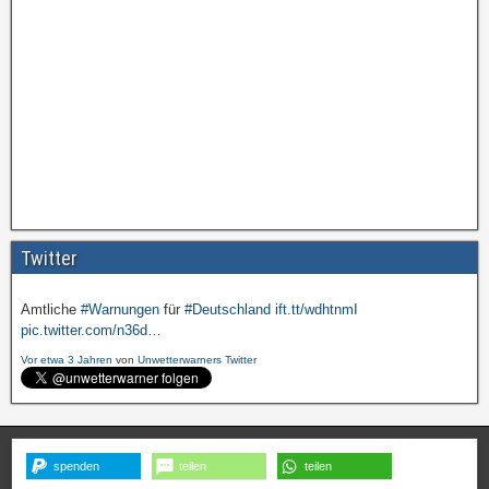
Amtliche
#Warnungen
für
#Deutschland
ift.tt/wdhtnmI
pic.twitter.com/cmFX…
Twitter
Vor etwa 3 Jahren
von
Unwetterwarners Twitter
Amtliche
#Warnungen
für
#Deutschland
ift.tt/wdhtnmI
pic.twitter.com/n36d…
Vor etwa 3 Jahren
von
Unwetterwarners Twitter
spenden
teilen
teilen