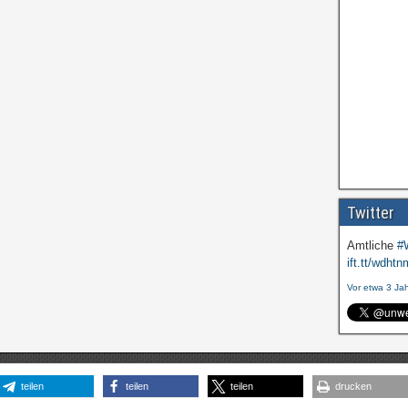
Twitter
Amtliche
#
ift.tt/wdhtn
Vor etwa 3 Ja
teilen
teilen
teilen
drucken