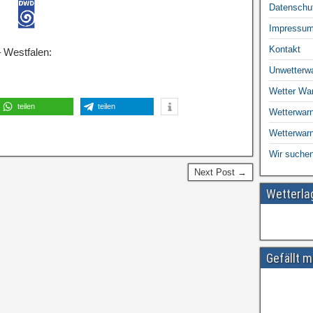
Datenschu
Impressu
Kontakt
 Westfalen:
Unwetterw
Wetter Wa
teilen
teilen
Wetterwarn
Wetterwar
Wir suchen
Next Post →
Wetterl
Gefällt m