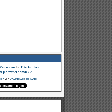
Warnungen
für
#Deutschland
mI
pic.twitter.com/n36d…
hren
von
Unwetterwarners Twitter