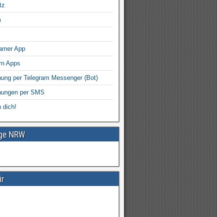
tz
m
arner App
rn Apps
ung per Telegram Messenger (Bot)
nungen per SMS
 dich!
age NRW
ir