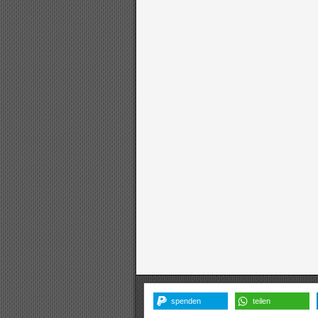
spenden
teilen