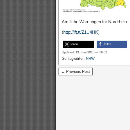
Amtliche Warnungen für Nordrhein –
(
http://ift.tt/Z1U4HK
)
teilen
teilen
Updated: 13. Juni 2016 — 16:02
Schlagwörter:
NRW
← Previous Post