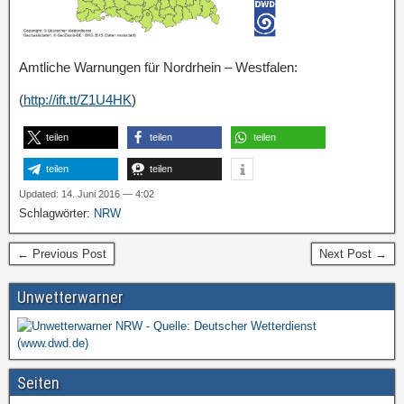
Amtliche Warnungen für Nordrhein – Westfalen:
(
http://ift.tt/Z1U4HK
)
teilen
teilen
teilen
teilen
teilen
Updated: 14. Juni 2016 — 4:02
Schlagwörter:
NRW
← Previous Post
Next Post →
Unwetterwarner
Seiten