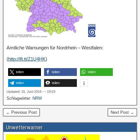
Amtliche Warnungen für Nordrhein – Westfalen:
(
http://ift.tt/Z1U4HK
)
teilen
teilen
teilen
teilen
teilen
Updated: 15. Juni 2016 — 19:03
Schlagwörter:
NRW
← Previous Post
Next Post →
Unwetterwarner