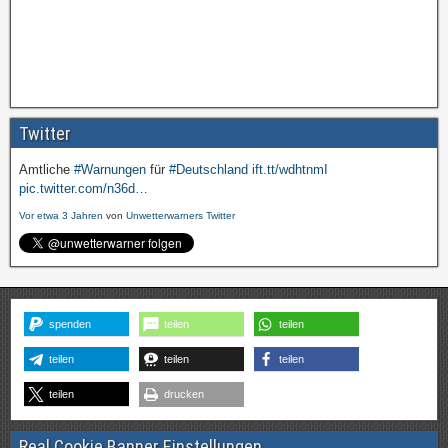
Twitter
Amtliche
#Warnungen
für
#Deutschland
ift.tt/wdhtnmI
pic.twitter.com/n36d…
Vor etwa 3 Jahren
von
Unwetterwarners Twitter
spenden
teilen
teilen
teilen
teilen
teilen
teilen
drucken
Real Cookie Banner Einstellungen