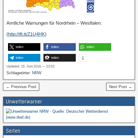
Amtliche Warnungen für Nordrhein – Westfalen:
(
http://ift.tt/Z1U4HK
)
teilen
teilen
teilen
teilen
teilen
Updated: 15. Juni 2016 — 23:02
Schlagwörter:
NRW
← Previous Post
Next Post →
Unwetterwarner
Seiten