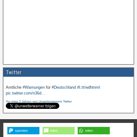
Amtliche
#Warnungen
für
#Deutschland
ift.tt/wdhtnmI
pic.twitter.com/cmFX…
Twitter
Vor etwa 3 Jahren
von
Unwetterwarners Twitter
Amtliche
#Warnungen
für
#Deutschland
ift.tt/wdhtnmI
pic.twitter.com/n36d…
Vor etwa 3 Jahren
von
Unwetterwarners Twitter
spenden
teilen
teilen