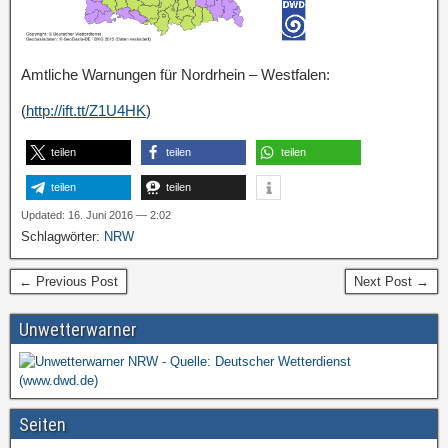
Amtliche Warnungen für Nordrhein – Westfalen:
(
http://ift.tt/Z1U4HK
)
teilen
teilen
teilen
teilen
teilen
Updated: 16. Juni 2016 — 2:02
Schlagwörter:
NRW
← Previous Post
Next Post →
Unwetterwarner
Seiten