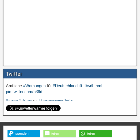
Twitter
Amtliche
#Warnungen
für
#Deutschland
ift.tt/wdhtnmI
pic.twitter.com/n36d…
Vor etwa 3 Jahren
von
Unwetterwarners Twitter
spenden
teilen
teilen