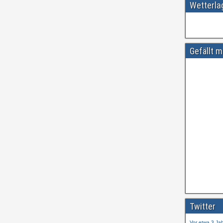
Wetterl
Gefällt m
Amtliche
#
ift.tt/wdhtn
Twitter
Vor etwa 3 Ja