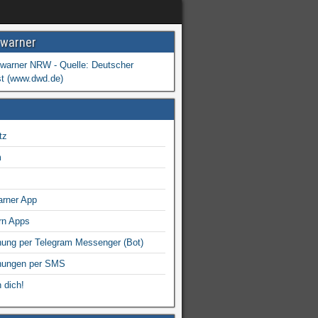
warner
tz
m
arner App
rn Apps
ung per Telegram Messenger (Bot)
nungen per SMS
 dich!