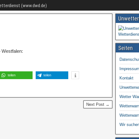
Wetterdienst (www.dwd.de)
Unwetter
Seiten
 Westfalen:
Datenschu
Impressu
teilen
teilen
Kontakt
Unwetterw
Wetter Wa
Next Post →
Wetterwarn
Wetterwar
Wir suchen