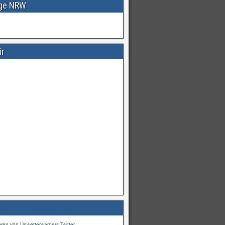
age NRW
ir
Warnungen
für
#Deutschland
mI
pic.twitter.com/cmFX…
hren
von
Unwetterwarners Twitter