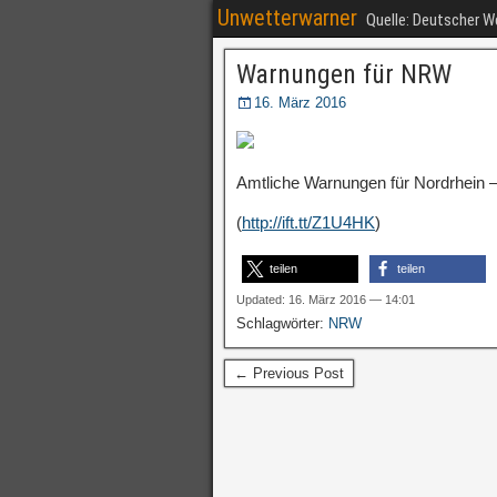
Unwetterwarner
Quelle: Deutscher 
Warnungen für NRW
16. März 2016
Amtliche Warnungen für Nordrhein –
(
http://ift.tt/Z1U4HK
)
teilen
teilen
Updated: 16. März 2016 — 14:01
Schlagwörter:
NRW
← Previous Post