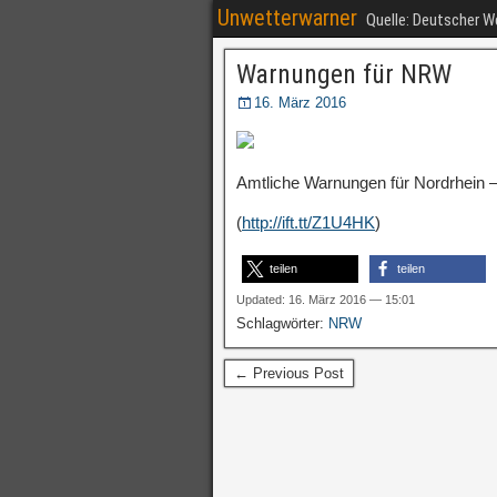
Unwetterwarner
Quelle: Deutscher 
Warnungen für NRW
16. März 2016
Amtliche Warnungen für Nordrhein –
(
http://ift.tt/Z1U4HK
)
teilen
teilen
Updated: 16. März 2016 — 15:01
Schlagwörter:
NRW
← Previous Post