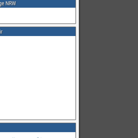
age NRW
ir
Warnungen
für
#Deutschland
mI
pic.twitter.com/cmFX…
hren
von
Unwetterwarners Twitter