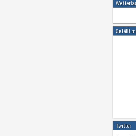
Wetterl
Gefällt m
Amtliche
#
ift.tt/wdhtn
Twitter
Vor etwa 3 Ja