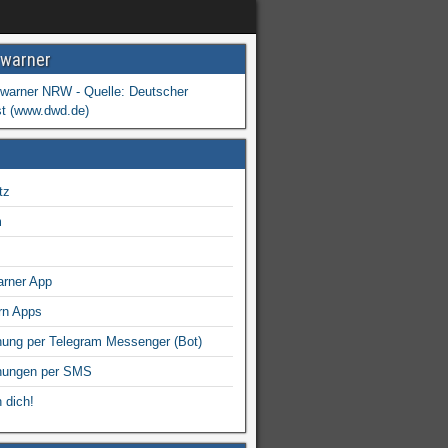
warner
tz
m
arner App
rn Apps
ung per Telegram Messenger (Bot)
nungen per SMS
 dich!