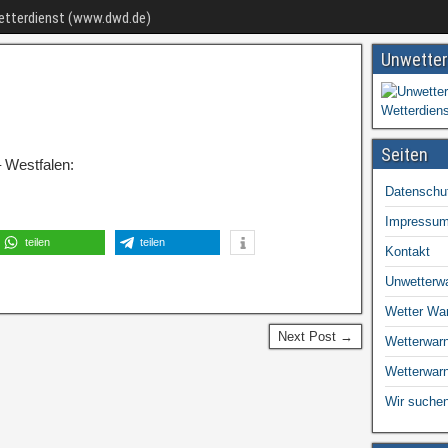
Wetterdienst (www.dwd.de)
Unwetter
Seiten
 Westfalen:
Datenschu
Impressu
teilen
teilen
Kontakt
Unwetterw
Wetter Wa
Next Post →
Wetterwarn
Wetterwar
Wir suchen