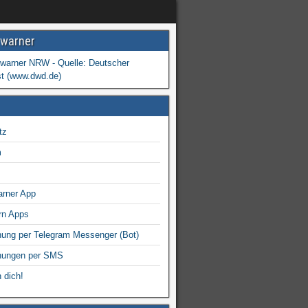
warner
tz
m
arner App
rn Apps
ung per Telegram Messenger (Bot)
nungen per SMS
 dich!