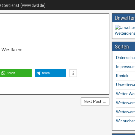
Wetterdienst (www.dwd.de)
Unwetter
Seiten
 Westfalen:
Datenschu
Impressu
teilen
teilen
Kontakt
Unwetterw
Wetter Wa
Next Post →
Wetterwarn
Wetterwar
Wir suchen