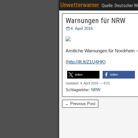
Unwetterwarner
Quelle: Deutscher 
Warnungen für NRW
4. April 2016
Amtliche Warnungen für Nordrhein –
(
http://ift.tt/Z1U4HK
)
teilen
teilen
Updated: 4. April 2016 — 8:01
Schlagwörter:
NRW
← Previous Post