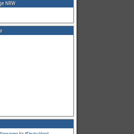
age NRW
ir
Warnungen
für
#Deutschland