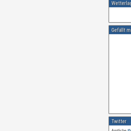
Wetterl
Gefällt m
Twitter
Amtliche
#