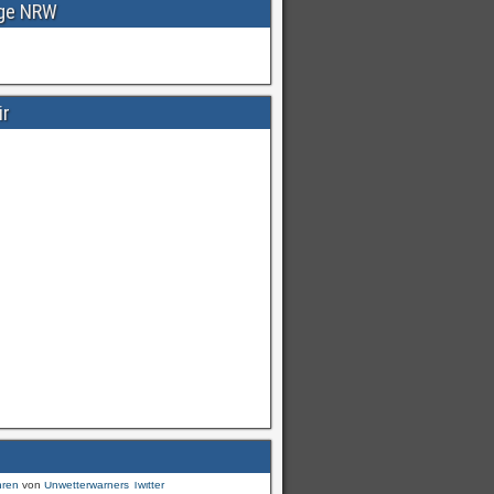
age NRW
ir
Warnungen
für
#Deutschland
mI
pic.twitter.com/cmFX…
hren
von
Unwetterwarners Twitter