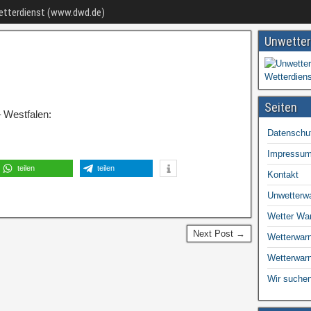
Wetterdienst (www.dwd.de)
Unwetter
Seiten
 Westfalen:
Datenschu
Impressu
teilen
teilen
Kontakt
Unwetterw
Wetter Wa
Next Post →
Wetterwarn
Wetterwar
Wir suchen