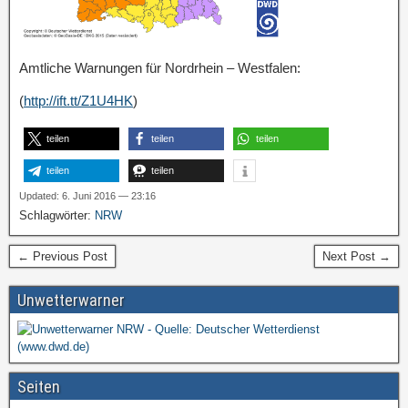
Amtliche Warnungen für Nordrhein – Westfalen:
(
http://ift.tt/Z1U4HK
)
teilen
teilen
teilen
teilen
teilen
Updated: 6. Juni 2016 — 23:16
Schlagwörter:
NRW
← Previous Post
Next Post →
Unwetterwarner
Seiten