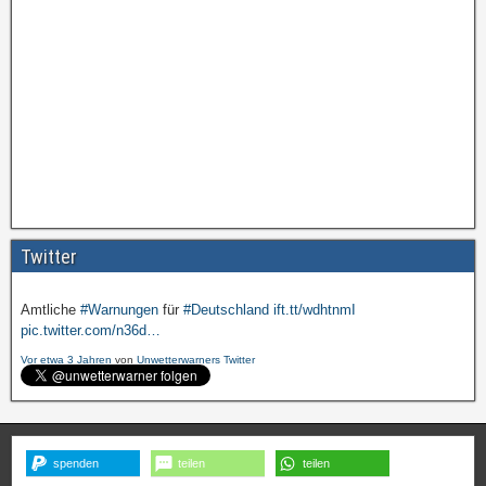
Amtliche
#Warnungen
für
#Deutschland
ift.tt/wdhtnmI
pic.twitter.com/cmFX…
Twitter
Vor etwa 3 Jahren
von
Unwetterwarners Twitter
Amtliche
#Warnungen
für
#Deutschland
ift.tt/wdhtnmI
pic.twitter.com/n36d…
Vor etwa 3 Jahren
von
Unwetterwarners Twitter
spenden
teilen
teilen