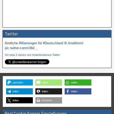
Twitter
Amtliche
#Warnungen
für
#Deutschland
ift.tt/wdhtnmI
pic.twitter.com/n36d…
Vor etwa 3 Jahren
von
Unwetterwarners Twitter
spenden
teilen
teilen
teilen
teilen
teilen
teilen
drucken
Real Cookie Banner Einstellungen