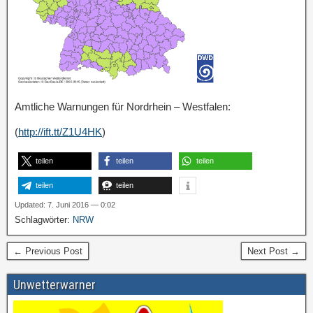
Amtliche Warnungen für Nordrhein – Westfalen:
(
http://ift.tt/Z1U4HK
)
teilen
teilen
teilen
teilen
teilen
Updated: 7. Juni 2016 — 0:02
Schlagwörter:
NRW
← Previous Post
Next Post →
Unwetterwarner