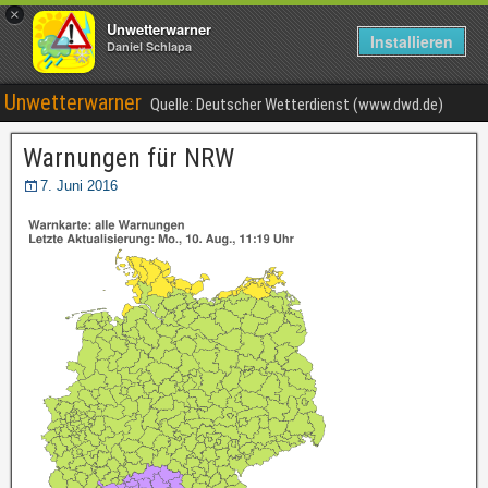
×
Unwetterwarner
Installieren
Daniel Schlapa
Unwetterwarner
Quelle: Deutscher Wetterdienst (www.dwd.de)
Warnungen für NRW
7. Juni 2016